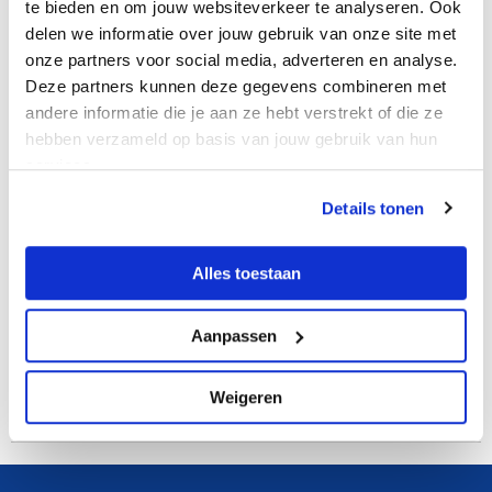
te bieden en om jouw websiteverkeer te analyseren. Ook
Waagbokaal. Kunstrijders vanuit heel Nederland strijden om de titels.
delen we informatie over jouw gebruik van onze site met
De ijshal is deze dag gesloten. Publiek is van harte welkom,...
Lees
onze partners voor social media, adverteren en analyse.
verder >
Deze partners kunnen deze gegevens combineren met
andere informatie die je aan ze hebt verstrekt of die ze
hebben verzameld op basis van jouw gebruik van hun
MIF test kunstrijden
services.
IJSHAL | Zondag 31 mei rijdens de kunstschaatsers in de ijshal hun
Details tonen
MIF testen. De ijshal is gesloten voor recreatief schaatsen.
Lees
verder >
Alles toestaan
Shorttrack wedstrijd
Aanpassen
IJSHAL | In de ijshal van De Meent worden op zondag 8 februari van
10.00 tot 20.00 uur shorttrackwedstrijden verreden. De ijshal is
Weigeren
gesloten voor recreatief schaatsen.
Lees verder >