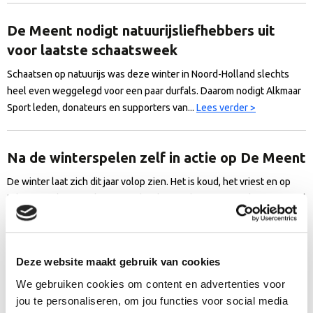
De Meent nodigt natuurijsliefhebbers uit
voor laatste schaatsweek
Schaatsen op natuurijs was deze winter in Noord-Holland slechts
heel even weggelegd voor een paar durfals. Daarom nodigt Alkmaar
Sport leden, donateurs en supporters van...
Lees verder >
Na de winterspelen zelf in actie op De Meent
De winter laat zich dit jaar volop zien. Het is koud, het vriest en op
televisie volgen veel mensen de Olympische Winterspelen. Wie na al
die finales, sprints en medailles zelf het ijs wil voelen,...
Lees verder
>
Deze website maakt gebruik van cookies
Waagbokaal
We gebruiken cookies om content en advertenties voor
jou te personaliseren, om jou functies voor social media
IJSHAL | Op zondag 1 februari organiseert Deen Figure Skating de