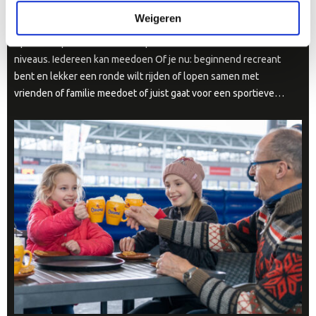
Bron: Stichting regionaal sporttalent Noord Holland Noord
Weigeren
Op 13 en 14 juni 2026 vindt bij De Meent in Alkmaar de Meent
Xperience plaats: een hardloop- en skeelerevent voor alle
niveaus. Iedereen kan meedoen Of je nu: beginnend recreant
bent en lekker een ronde wilt rijden of lopen samen met
vrienden of familie meedoet of juist gaat voor een sportieve…