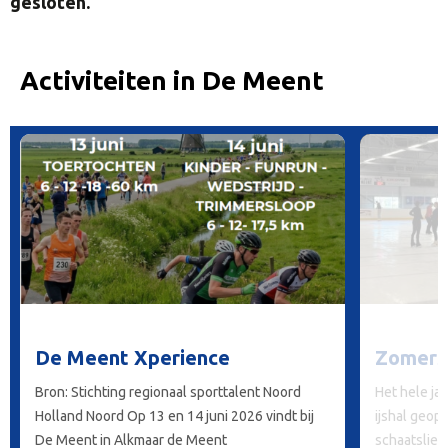
gesloten.
Activiteiten in De Meent
De Meent Xperience
Zomersc
Bron: Stichting regionaal sporttalent Noord
Het hele jaa
Holland Noord Op 13 en 14 juni 2026 vindt bij
ijshal geop
De Meent in Alkmaar de Meent
schaatslief