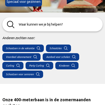
Speciaal voor gezinnen
Anderen zochten naar:
Schaatsen in de vakantie
Schaatsles
Voordeel abonnement
Aanbod voor scholen
Curling
Party Curling
Kinderen
Schaatsen voor senioren
Onze 400-meterbaan is in de zomermaanden