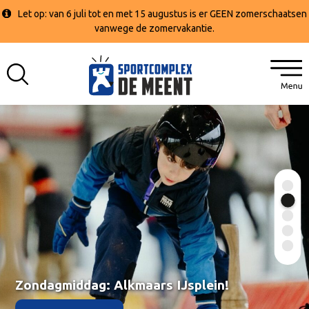
Let op: van 6 juli tot en met 15 augustus is er GEEN zomerschaatsen
vanwege de zomervakantie.
1
2
3
4
5
Zondagmiddag: Alkmaars IJsplein!