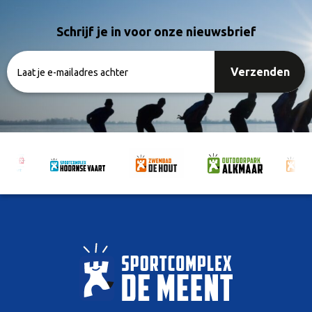
Schrijf je in voor onze nieuwsbrief
Laat
je
e-
mailadres
achter
(Vereist)