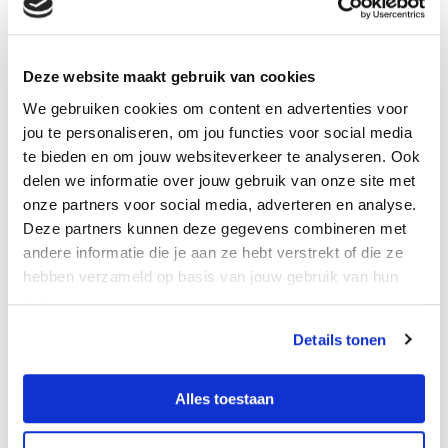
Rondleidingen
Op aanvraag organiseren wij een rondleiding door De
Deze website maakt gebruik van cookies
Meent. We geven je inzage in hoe een sportcomplex van de
We gebruiken cookies om content en advertenties voor
toekomst duurzaam gebouwd kan worden. Wist je dat de
jou te personaliseren, om jou functies voor social media
restwarmte die vrijkomt bij het…
te bieden en om jouw websiteverkeer te analyseren. Ook
delen we informatie over jouw gebruik van onze site met
onze partners voor social media, adverteren en analyse.
Deze partners kunnen deze gegevens combineren met
andere informatie die je aan ze hebt verstrekt of die ze
hebben verzameld op basis van jouw gebruik van hun
services.
Details tonen
Alles toestaan