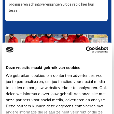
organiseren schaatsverenigingen uit de regio hier hun
lessen.
Deze website maakt gebruik van cookies
We gebruiken cookies om content en advertenties voor
jou te personaliseren, om jou functies voor social media
te bieden en om jouw websiteverkeer te analyseren. Ook
Verenigingsschaatsen
delen we informatie over jouw gebruik van onze site met
onze partners voor social media, adverteren en analyse.
Dagelijks zijn er verenigingen actief die lessen verzorgen
Deze partners kunnen deze gegevens combineren met
voor beginners als gevorderden. Ook zijn er bij diverse
andere informatie die je aan ze hebt verstrekt of die ze
clubs wedstrijdschaatsers actief die trainen tijdens de