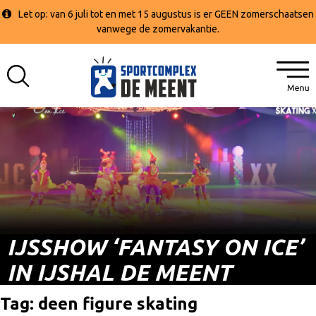
Let op: van 6 juli tot en met 15 augustus is er GEEN zomerschaatsen
vanwege de zomervakantie.
IJSSHOW ‘FANTASY ON ICE’
IN IJSHAL DE MEENT
Tag:
deen figure skating