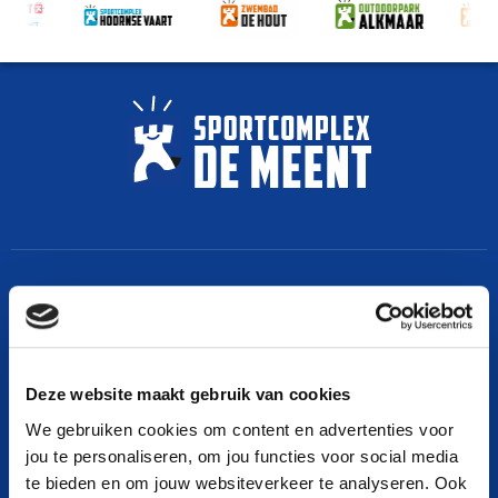
Algemene voorwaarden
Algemene voorwaarden deelname aan activiteiten
Algemene Voorwaarden gebruik sportaccommodaties Alkmaar Sport
Deze website maakt gebruik van cookies
Algemene Huisregels sportaccommodaties van Alkmaar Sport
We gebruiken cookies om content en advertenties voor
jou te personaliseren, om jou functies voor social media
Baanreglement ijsbaan De Meent
te bieden en om jouw websiteverkeer te analyseren. Ook