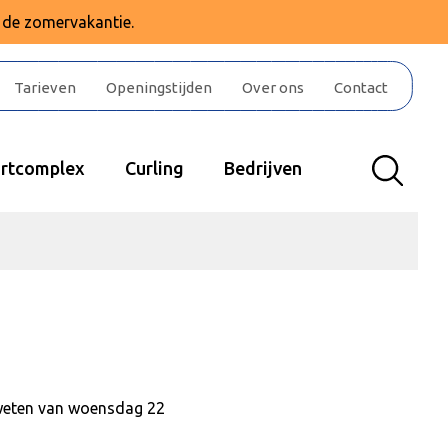
e de zomervakantie.
Tarieven
Openingstijden
Over ons
Contact
rtcomplex
Curling
Bedrijven
e weten van woensdag 22