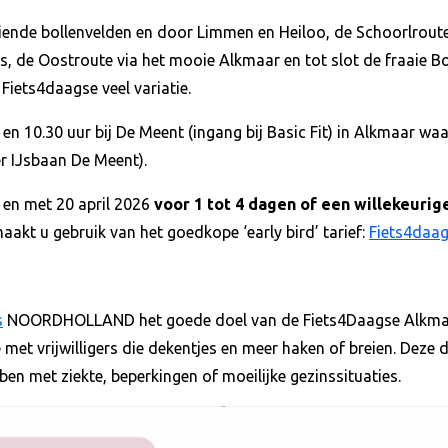
iende bollenvelden en door Limmen en Heiloo, de Schoorlrout
, de Oostroute via het mooie Alkmaar en tot slot de fraaie B
 Fiets4daagse veel variatie.
 en 10.30 uur bij De Meent (ingang bij Basic Fit) in Alkmaar waar
r IJsbaan De Meent).
t en met 20 april 2026
voor 1 tot 4 dagen of een willekeurig
maakt u gebruik van het goedkope ‘early bird’ tarief:
Fiets4daa
s
NOORDHOLLAND het goede doel van de Fiets4Daagse Alkmaar
 met vrijwilligers die dekentjes en meer haken of breien. Deze 
en met ziekte, beperkingen of moeilijke gezinssituaties.