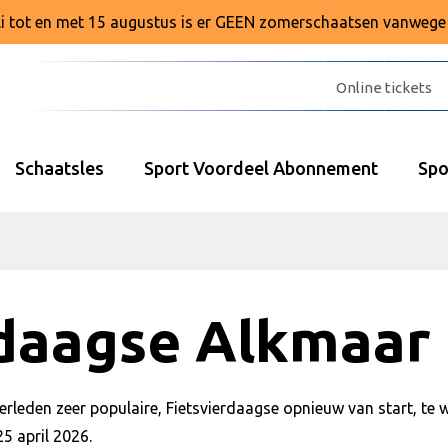
juli tot en met 15 augustus is er GEEN zomerschaatsen vanweg
Online tickets
Schaatsles
Sport Voordeel Abonnement
Spo
daagse Alkmaar
 verleden zeer populaire, Fietsvierdaagse opnieuw van start, t
25 april 2026.