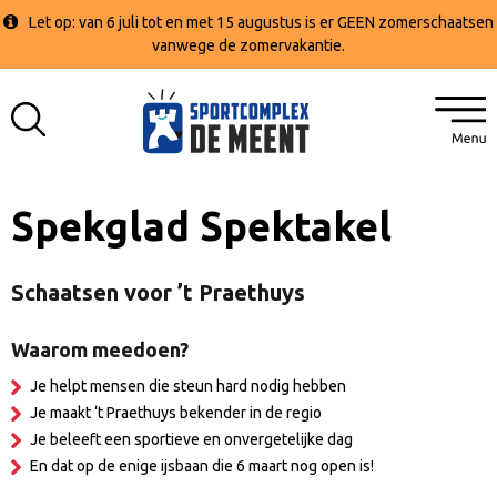
Let op: van 6 juli tot en met 15 augustus is er GEEN zomerschaatsen
vanwege de zomervakantie.
Spekglad Spektakel
Schaatsen voor ’t Praethuys
Waarom meedoen?
Je helpt mensen die steun hard nodig hebben
Je maakt ‘t Praethuys bekender in de regio
Je beleeft een sportieve en onvergetelijke dag
En dat op de enige ijsbaan die 6 maart nog open is!