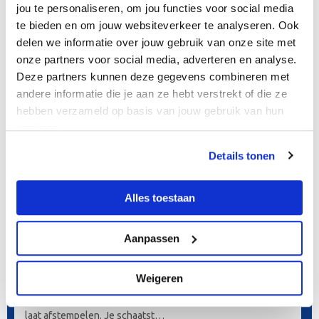
jou te personaliseren, om jou functies voor social media
beweegprogramma, gehouden in onze ijshal,…
te bieden en om jouw websiteverkeer te analyseren. Ook
delen we informatie over jouw gebruik van onze site met
onze partners voor social media, adverteren en analyse.
Deze partners kunnen deze gegevens combineren met
andere informatie die je aan ze hebt verstrekt of die ze
hebben verzameld op basis van jouw gebruik van hun
services.
Details tonen
Alles toestaan
“11-Stedentocht” De Meent
Aanpassen
Speciaal voor scholieren in het voortgezet onderwijs
Weigeren
kennen wij een 11-Stedentocht. Je schaatst diverse rondjes
op de 400-meterbaan waarbij je onderweg je stempelkaart
laat afstempelen. Je schaatst…