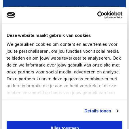
Deze website maakt gebruik van cookies
We gebruiken cookies om content en advertenties voor
jou te personaliseren, om jou functies voor social media
te bieden en om jouw websiteverkeer te analyseren. Ook
delen we informatie over jouw gebruik van onze site met
Zomerschaatsen in de ijshal
onze partners voor social media, adverteren en analyse.
Deze partners kunnen deze gegevens combineren met
Het hele jaar (m.u.v. de zomervakantie) is de ijshal geopend
andere informatie die je aan ze hebt verstrekt of die ze
voor volwassen (18+) schaatsliefhebbers die graag het hele
hebben verzameld op basis van jouw gebruik van hun
jaar door schaatsen en daarmee hun techniek en conditie op
services.
peil houden….
Details tonen
Alles toestaan