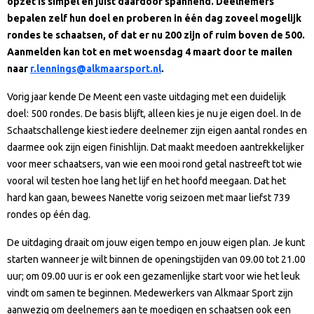
opzet is simpel en juist daardoor spannend. Deelnemers
bepalen zelf hun doel en proberen in één dag zoveel mogelijk
rondes te schaatsen, of dat er nu 200 zijn of ruim boven de 500.
Aanmelden kan tot en met woensdag 4 maart door te mailen
naar
r.lennings@alkmaarsport.nl
.
Vorig jaar kende De Meent een vaste uitdaging met een duidelijk
doel: 500 rondes. De basis blijft, alleen kies je nu je eigen doel. In de
Schaatschallenge kiest iedere deelnemer zijn eigen aantal rondes en
daarmee ook zijn eigen finishlijn. Dat maakt meedoen aantrekkelijker
voor meer schaatsers, van wie een mooi rond getal nastreeft tot wie
vooral wil testen hoe lang het lijf en het hoofd meegaan. Dat het
hard kan gaan, bewees Nanette vorig seizoen met maar liefst 739
rondes op één dag.
De uitdaging draait om jouw eigen tempo en jouw eigen plan. Je kunt
starten wanneer je wilt binnen de openingstijden van 09.00 tot 21.00
uur; om 09.00 uur is er ook een gezamenlijke start voor wie het leuk
vindt om samen te beginnen. Medewerkers van Alkmaar Sport zijn
aanwezig om deelnemers aan te moedigen en schaatsen ook een