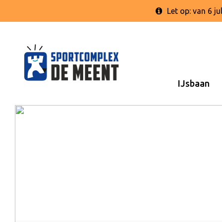
Let op: van 6 
IJsbaan