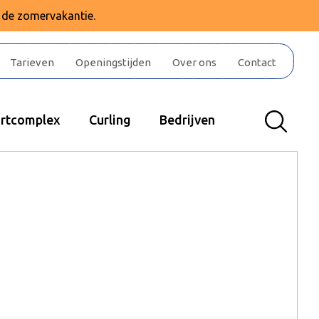
e de zomervakantie.
Tarieven
Openingstijden
Over ons
Contact
rtcomplex
Curling
Bedrijven