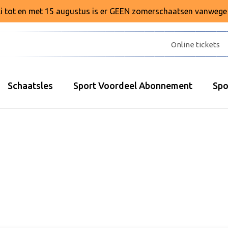
juli tot en met 15 augustus is er GEEN zomerschaatsen vanweg
Online tickets
Schaatsles
Sport Voordeel Abonnement
Spo