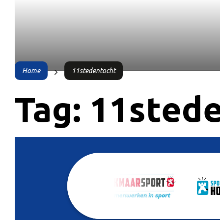
Home
11stedentocht
Tag:
11sted