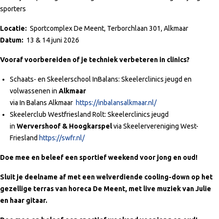
sporters
Locatie:
Sportcomplex De Meent, Terborchlaan 301, Alkmaar
Datum:
13 & 14 juni 2026
Vooraf voorbereiden of je techniek verbeteren in clinics?
Schaats- en Skeelerschool InBalans: Skeelerclinics jeugd en
volwassenen in
Alkmaar
via In Balans Alkmaar
https://inbalansalkmaar.nl/
Skeelerclub Westfriesland Rolt: Skeelerclinics jeugd
in
Wervershoof & Hoogkarspel
via Skeelervereniging West-
Friesland
https://swfr.nl/
Doe mee en beleef een sportief weekend voor jong en oud!
Sluit je deelname af met een welverdiende cooling-down op het
gezellige terras van horeca De Meent, met live muziek van Julie
en haar gitaar.