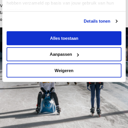
hebben verzameld op basis van jouw gebruik van hun
Voor het Alkmaars IJsplein en het discoschaatsen geldt het reguliere
services.
tarief. Openingstijden en tarieven zijn te vinden
op
www.demeentalkmaar.nl/voorjaarsvakantie
.
Details tonen
Alles toestaan
Aanpassen
Weigeren