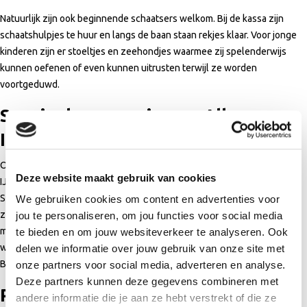
Natuurlijk zijn ook beginnende schaatsers welkom. Bij de kassa zijn
schaatshulpjes te huur en langs de baan staan rekjes klaar. Voor jonge
kinderen zijn er stoeltjes en zeehondjes waarmee zij spelenderwijs
kunnen oefenen of even kunnen uitrusten terwijl ze worden
voortgeduwd.
Speciaal voor gezinnen: Alkmaars
IJsplein & discoschaatsen
Op vrijdag- en zondagmiddag verandert de baan in het Alkmaars
Deze website maakt gebruik van cookies
IJsplein. Bezoekers mogen hun eigen sleetje meenemen en Alkmaar
Sport organiseert verschillende activiteiten op het ijs. In de ijshal is van
We gebruiken cookies om content en advertenties voor
zondag- tot en met vrijdagmiddag ruimte voor discoschaatsen, waarbij
jou te personaliseren, om jou functies voor social media
muziek en lichteffecten zorgen voor een gezellige sfeer. Daarnaast
te bieden en om jouw websiteverkeer te analyseren. Ook
worden in de vakantieperiode clinics verzorgd door schaatsschool In
delen we informatie over jouw gebruik van onze site met
Balans voor wie zijn techniek wil verbeteren.
onze partners voor social media, adverteren en analyse.
Deze partners kunnen deze gegevens combineren met
Praktische informatie
andere informatie die je aan ze hebt verstrekt of die ze