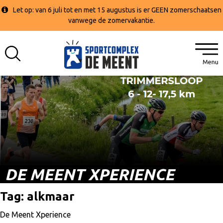
Let op: van 6 juli tot en met 15 augustus is er GEEN zomerschaatsen
vanwege de zomervakantie.
DE MEENT XPERIENCE
Tag:
alkmaar
De Meent Xperience