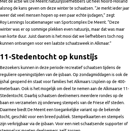
Met de actie wil De Meent natuurijsliefhebbers uit heel Noord-Holland
alsnog de kans geven om deze winter te schaatsen. “Je merkt ieder jaar
weer dat veel mensen hopen op een paar echte ijsdagen,” zegt
Roy Lennings locatiemanager van Sportcomplex De Meent. “Deze
winter was er op sommige plekken even natuurijs, maar dat was maar
van korte duur. Juist daarom is het mooi dat we liefhebbers toch nog
kunnen ontvangen voor een laatste schaatsweek in Alkmaar.”
11-Stedentocht op kunstijs
Bezoekers kunnen in deze periode recreatief schaatsen tijdens de
reguliere openingstijden van de ijsbaan. Op zondagmiddagen is ook de
ijshal geopend én staat voor families het Alkmaars IJsplein op de 400-
meterbaan. Ook is het mogelijk om deel te nemen aan de Alkmaarse 11-
Stedentocht. Daarbij schaatsen deelnemers meerdere rondes op de
baan en verzamelen zij onderweg stempels van de Friese elf steden.
Daarmee biedt De Meent een toegankelijke variant op de bekende
tocht, geschikt voor een breed publiek. Stempelkaarten en stempels
zijn verkrijgbaar via de ijsbaan. Voor een niet-schaatsende supporter of
stempelaar moeten deelnemers zelf zorgen.