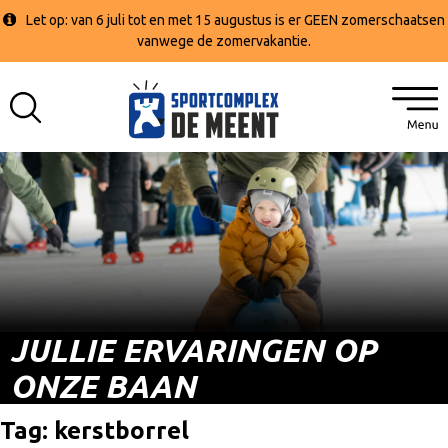
Let op: van 6 juli tot en met 15 augustus is er GEEN zomerschaatsen
vanwege de zomervakantie.
JULLIE ERVARINGEN OP
ONZE BAAN
Tag:
kerstborrel