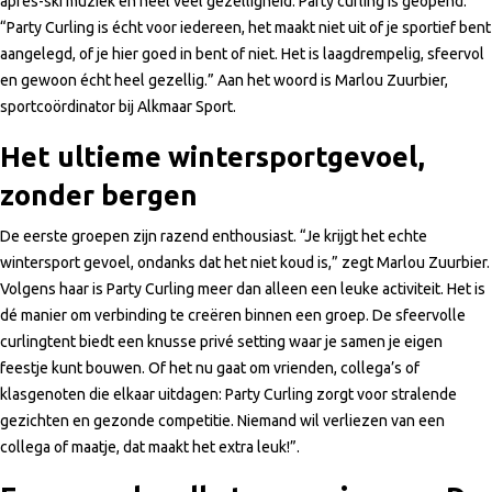
après-ski muziek en heel veel gezelligheid: Party curling is geopend.
“Party Curling is écht voor iedereen, het maakt niet uit of je sportief bent
aangelegd, of je hier goed in bent of niet. Het is laagdrempelig, sfeervol
en gewoon écht heel gezellig.” Aan het woord is Marlou Zuurbier,
sportcoördinator bij Alkmaar Sport.
Het ultieme wintersportgevoel,
zonder bergen
De eerste groepen zijn razend enthousiast. “Je krijgt het echte
wintersport gevoel, ondanks dat het niet koud is,” zegt Marlou Zuurbier.
Volgens haar is Party Curling meer dan alleen een leuke activiteit. Het is
dé manier om verbinding te creëren binnen een groep. De sfeervolle
curlingtent biedt een knusse privé setting waar je samen je eigen
feestje kunt bouwen. Of het nu gaat om vrienden, collega’s of
klasgenoten die elkaar uitdagen: Party Curling zorgt voor stralende
gezichten en gezonde competitie. Niemand wil verliezen van een
collega of maatje, dat maakt het extra leuk!”.