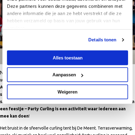
Deze partners kunnen deze gegevens combineren met
andere informatie die je aan ze hebt verstrekt of die ze
hebben verzameld op basis van jouw gebruik van hun
services.
Details tonen
Alles toestaan
Nieuw bij De Meent: Party Curling – het leukste uitje voor de
Aanpassen
winter!
Alkmaar Sport introduceert Party Curling. Een toegankelijke en
Weigeren
sfeervolle activiteit die samenwerking, strategie en plezier
samenbrengt. Of je nu jong, oud, sportief of gewoon fan bent van
een feestje – Party Curling is een activiteit waar iedereen aan
mee kan doen
!
Het bruist in de sfeervolle curling tent bij De Meent. Terrasverwarming,