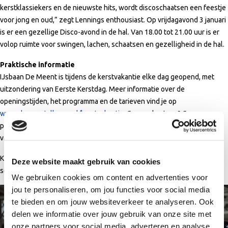
kerstklassiekers en de nieuwste hits, wordt discoschaatsen een feestje
voor jong en oud,” zegt Lennings enthousiast. Op vrijdagavond 3 januari
is er een gezellige Disco-avond in de hal. Van 18.00 tot 21.00 uur is er
volop ruimte voor swingen, lachen, schaatsen en gezelligheid in de hal.
Praktische informatie
IJsbaan De Meent is tijdens de kerstvakantie elke dag geopend, met
uitzondering van Eerste Kerstdag. Meer informatie over de
openingstijden, het programma en de tarieven vind je op
www.demeentalkmaar.nl/kerstvakantie
. Geen schaatsen? Geen
probleem! Schaatsen zijn te huur via FortysixSports in de centrale hal
van het sportcomplex.
Kom langs en geniet van een onvergetelijke kerstvakantie vol
Deze website maakt gebruik van cookies
schaatsplezier op IJsbaan De Meent!
We gebruiken cookies om content en advertenties voor
jou te personaliseren, om jou functies voor social media
te bieden en om jouw websiteverkeer te analyseren. Ook
delen we informatie over jouw gebruik van onze site met
onze partners voor social media, adverteren en analyse.