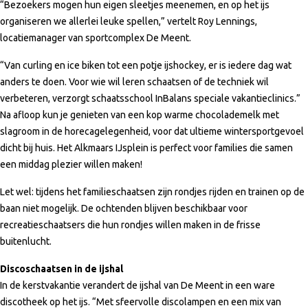
“Bezoekers mogen hun eigen sleetjes meenemen, en op het ijs
organiseren we allerlei leuke spellen,” vertelt Roy Lennings,
locatiemanager van sportcomplex De Meent.
“Van curling en ice biken tot een potje ijshockey, er is iedere dag wat
anders te doen. Voor wie wil leren schaatsen of de techniek wil
verbeteren, verzorgt schaatsschool InBalans speciale vakantieclinics.”
Na afloop kun je genieten van een kop warme chocolademelk met
slagroom in de horecagelegenheid, voor dat ultieme wintersportgevoel
dicht bij huis. Het Alkmaars IJsplein is perfect voor families die samen
een middag plezier willen maken!
Let wel: tijdens het familieschaatsen zijn rondjes rijden en trainen op de
baan niet mogelijk. De ochtenden blijven beschikbaar voor
recreatieschaatsers die hun rondjes willen maken in de frisse
buitenlucht.
Discoschaatsen in de ijshal
In de kerstvakantie verandert de ijshal van De Meent in een ware
discotheek op het ijs. “Met sfeervolle discolampen en een mix van