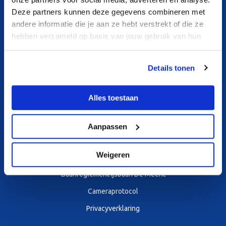
Deze partners kunnen deze gegevens combineren met
andere informatie die je aan ze hebt verstrekt of die ze
hebben verzameld op basis van jouw gebruik van hun
services.
Details tonen
Alles toestaan
Algemene voorwaarden
Algemene voorwaarden deelname aan activiteiten
Aanpassen
Algemene Voorwaarden gebruik sportaccommodaties Alkmaar Sport
Weigeren
Algemene Huisregels sportaccommodaties van Alkmaar Sport
Baanreglement ijsbaan De Meent
Cameraprotocol
Privacyverklaring