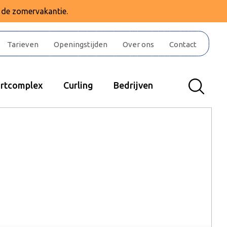
e de zomervakantie.
Tarieven
Openingstijden
Over ons
Contact
rtcomplex
Curling
Bedrijven