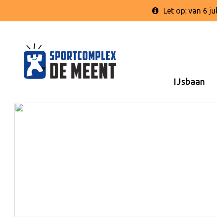
Let op: van 6 
IJsbaan