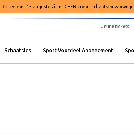
juli tot en met 15 augustus is er GEEN zomerschaatsen vanweg
Online tickets
Schaatsles
Sport Voordeel Abonnement
Spo