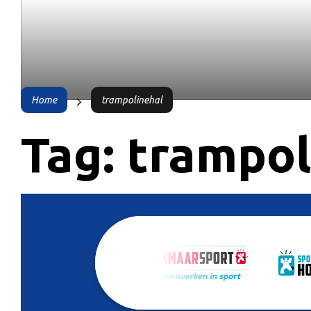
Home
trampolinehal
Tag:
trampol