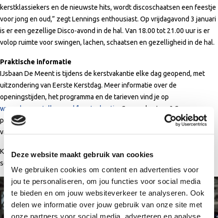
kerstklassiekers en de nieuwste hits, wordt discoschaatsen een feestje
voor jong en oud,” zegt Lennings enthousiast. Op vrijdagavond 3 januari
is er een gezellige Disco-avond in de hal. Van 18.00 tot 21.00 uur is er
volop ruimte voor swingen, lachen, schaatsen en gezelligheid in de hal.
Praktische informatie
IJsbaan De Meent is tijdens de kerstvakantie elke dag geopend, met
uitzondering van Eerste Kerstdag. Meer informatie over de
openingstijden, het programma en de tarieven vind je op
www.demeentalkmaar.nl/kerstvakantie
. Geen schaatsen? Geen
probleem! Schaatsen zijn te huur via FortysixSports in de centrale hal
van het sportcomplex.
Kom langs en geniet van een onvergetelijke kerstvakantie vol
Deze website maakt gebruik van cookies
schaatsplezier op IJsbaan De Meent!
We gebruiken cookies om content en advertenties voor
jou te personaliseren, om jou functies voor social media
te bieden en om jouw websiteverkeer te analyseren. Ook
delen we informatie over jouw gebruik van onze site met
onze partners voor social media, adverteren en analyse.