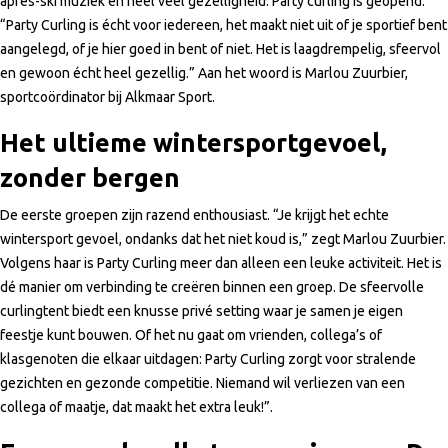
après-ski muziek en heel veel gezelligheid: Party curling is geopend.
“Party Curling is écht voor iedereen, het maakt niet uit of je sportief bent
aangelegd, of je hier goed in bent of niet. Het is laagdrempelig, sfeervol
en gewoon écht heel gezellig.” Aan het woord is Marlou Zuurbier,
sportcoördinator bij Alkmaar Sport.
Het ultieme wintersportgevoel,
zonder bergen
De eerste groepen zijn razend enthousiast. “Je krijgt het echte
wintersport gevoel, ondanks dat het niet koud is,” zegt Marlou Zuurbier.
Volgens haar is Party Curling meer dan alleen een leuke activiteit. Het is
dé manier om verbinding te creëren binnen een groep. De sfeervolle
curlingtent biedt een knusse privé setting waar je samen je eigen
feestje kunt bouwen. Of het nu gaat om vrienden, collega’s of
klasgenoten die elkaar uitdagen: Party Curling zorgt voor stralende
gezichten en gezonde competitie. Niemand wil verliezen van een
collega of maatje, dat maakt het extra leuk!”.