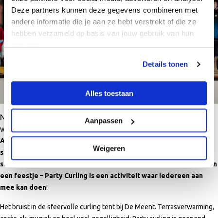
Deze partners kunnen deze gegevens combineren met
andere informatie die je aan ze hebt verstrekt of die ze
hebben verzameld op basis van jouw gebruik van hun
services.
Details tonen
Alles toestaan
Nieuw bij De Meent: Party Curling – het leukste uitje voor de
Aanpassen
winter!
Alkmaar Sport introduceert Party Curling. Een toegankelijke en
Weigeren
sfeervolle activiteit die samenwerking, strategie en plezier
samenbrengt. Of je nu jong, oud, sportief of gewoon fan bent van
een feestje – Party Curling is een activiteit waar iedereen aan
mee kan doen
!
Het bruist in de sfeervolle curling tent bij De Meent. Terrasverwarming,