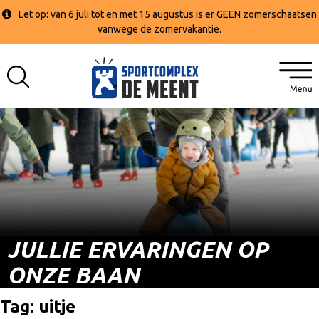
Let op: van 6 juli tot en met 15 augustus is er GEEN zomerschaatsen
vanwege de zomervakantie.
JULLIE ERVARINGEN OP
ONZE BAAN
Tag:
uitje