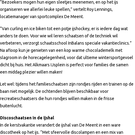
“Bezoekers mogen hun eigen sleetjes meenemen, en op het ijs
organiseren we allerlei leuke spellen,” vertelt Roy Lennings,
locatiemanager van sportcomplex De Meent.
“Van curling en ice biken tot een potje ijshockey, er is iedere dag wat
anders te doen. Voor wie wil leren schaatsen of de techniek wil
verbeteren, verzorgt schaatsschool InBalans speciale vakantieclinics.”
Na afloop kun je genieten van een kop warme chocolademelk met
slagroom in de horecagelegenheid, voor dat ultieme wintersportgevoel
dicht bij huis. Het Alkmaars IJsplein is perfect voor families die samen
een middag plezier willen maken!
Let wel: tijdens het familieschaatsen zijn rondjes rijden en trainen op de
baan niet mogelijk. De ochtenden blijven beschikbaar voor
recreatieschaatsers die hun rondjes willen maken in de frisse
buitenlucht.
Discoschaatsen in de ijshal
In de kerstvakantie verandert de ijshal van De Meent in een ware
discotheek op het ijs. “Met sfeervolle discolampen en een mix van